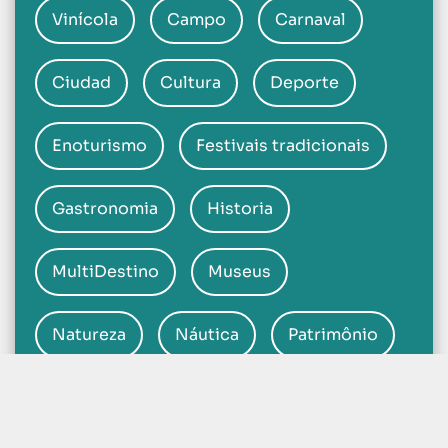
Vinícola
Campo
Carnaval
Ciudad
Cultura
Deporte
Enoturismo
Festivais tradicionais
Gastronomia
Historia
MultiDestino
Museus
Natureza
Náutica
Patrimônio
Praias
Religioso