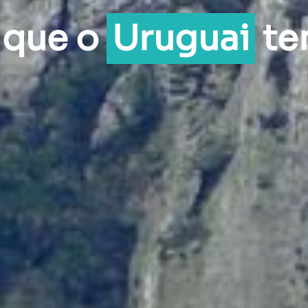
 que o
Uruguai
te