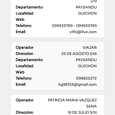
519
PAYSANDU
GUICHON
099939789 - 099939789
viflo@live.com
VIAJAR
25 DE AGOSTO 546
PAYSANDU
GUICHON
099835272
hg98153@gmail.com
PATRICIA MARIA VAZQUEZ
SENA
18 DE JULIO S/N