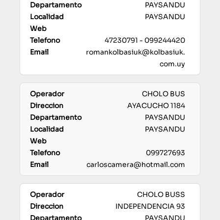
PAYSANDU
PAYSANDU
47230791 - 099244420
romankolbasiuk@kolbasiuk.
com.uy
CHOLO BUS
AYACUCHO 1184
PAYSANDU
PAYSANDU
099727693
carloscamera@hotmail.com
CHOLO BUSS
INDEPENDENCIA 93
PAYSANDU