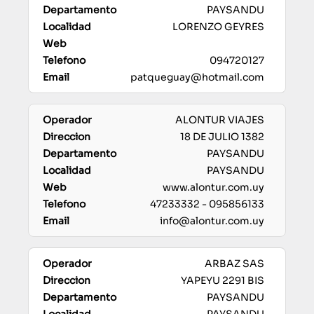
PAYSANDU
LORENZO GEYRES
094720127
patqueguay@hotmail.com
ALONTUR VIAJES
18 DE JULIO 1382
PAYSANDU
PAYSANDU
www.alontur.com.uy
47233332 - 095856133
info@alontur.com.uy
ARBAZ SAS
YAPEYU 2291 BIS
PAYSANDU