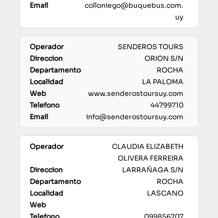
colloniego@buquebus.com.
uy
SENDEROS TOURS
ORION S/N
ROCHA
LA PALOMA
www.senderostoursuy.com
44799710
info@senderostoursuy.com
CLAUDIA ELIZABETH
OLIVERA FERREIRA
LARRAÑAGA S/N
ROCHA
LASCANO
099856707