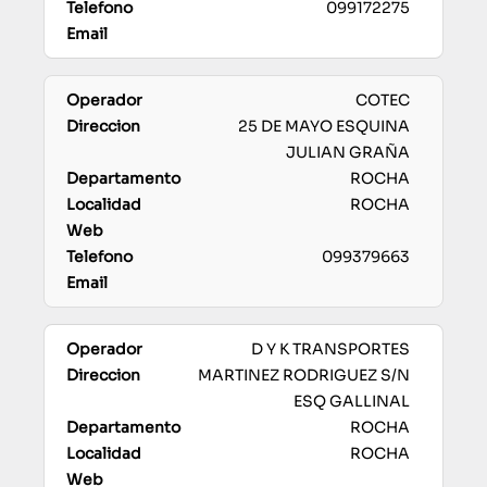
099172275
COTEC
25 DE MAYO ESQUINA
JULIAN GRAÑA
ROCHA
ROCHA
099379663
D Y K TRANSPORTES
MARTINEZ RODRIGUEZ S/N
ESQ GALLINAL
ROCHA
ROCHA