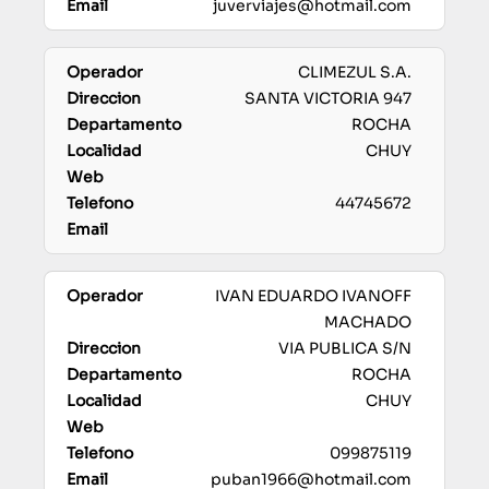
juverviajes@hotmail.com
CLIMEZUL S.A.
SANTA VICTORIA 947
ROCHA
CHUY
44745672
IVAN EDUARDO IVANOFF
MACHADO
VIA PUBLICA S/N
ROCHA
CHUY
099875119
puban1966@hotmail.com