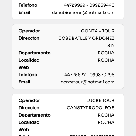
44729999 - 099259440
danubiomorel@hotmail.com
GONZA - TOUR
JOSE BATLLE Y ORDOÑEZ
317
ROCHA
ROCHA
44725627 - 099870298
gonzatour@hotmail.com
LUCRE TOUR
CANSTAT RODOLFO 5
ROCHA
ROCHA