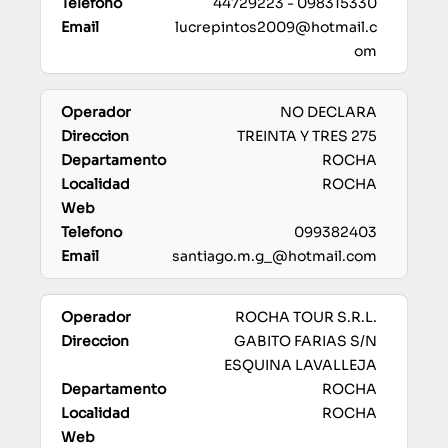
44729223 - 098315330
lucrepintos2009@hotmail.c
om
NO DECLARA
TREINTA Y TRES 275
ROCHA
ROCHA
099382403
santiago.m.g_@hotmail.com
ROCHA TOUR S.R.L.
GABITO FARIAS S/N
ESQUINA LAVALLEJA
ROCHA
ROCHA