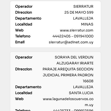
SIERRATUR
25 DE MAYO 599
LAVALLEJA
MINAS
www.sierratur.com
44422405 - 091941000
sierratur@adinet.com.uy
SORAYA DEL VERDUN
ALZUGARAY IRIARTE
PARAJE AREQUITA SECCION
JUDICIAL PRIMERA PADRON
16608
LAVALLEJA
SANTA LUCIA
www.lagunadeloscuervos.co
m.uy
44425733 - 099912596