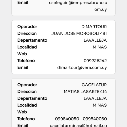
cseleguin@empresabruno.c
om.uy
DIMARTOUR
JUAN JOSE MOROSOLI 481
LAVALLEJA
MINAS
099226242
dimartour@vera.com.uy
GACELATUR
MATIAS LASARTE 414
LAVALLEJA
MINAS
099840050 - 099840050
gacelaturminas@hotmail.co