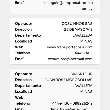
cseleguin@empresabruno.c
om.uy
COSU HNOS SAS
25 DE MAYO 742
LAVALLEJA
MINAS
www.transportecosu.com
44422405
cosuminas@hotmail.com
DIMARTOUR
JUAN JOSE MOROSOLI 481
LAVALLEJA
MINAS
44444136 - 099226242
dimartour@vera.com.uy