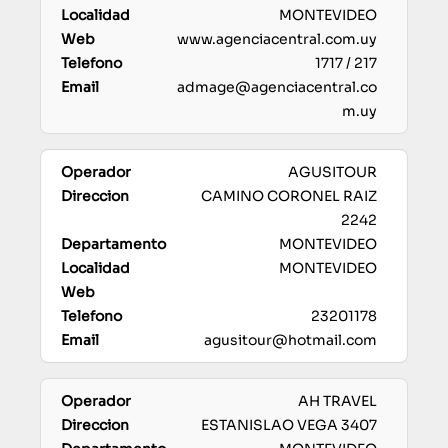
MONTEVIDEO
www.agenciacentral.com.uy
1717 / 217
admage@agenciacentral.co
m.uy
AGUSITOUR
CAMINO CORONEL RAIZ
2242
MONTEVIDEO
MONTEVIDEO
23201178
agusitour@hotmail.com
AH TRAVEL
ESTANISLAO VEGA 3407