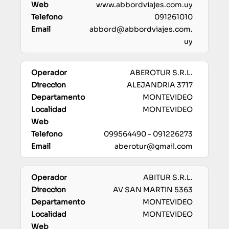
www.abbordviajes.com.uy
091261010
abbord@abbordviajes.com.
uy
ABEROTUR S.R.L.
ALEJANDRIA 3717
MONTEVIDEO
MONTEVIDEO
099564490 - 091226273
aberotur@gmail.com
ABITUR S.R.L.
AV SAN MARTIN 5363
MONTEVIDEO
MONTEVIDEO