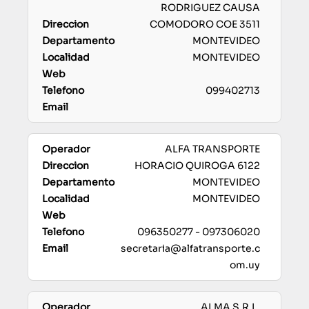
RODRIGUEZ CAUSA
COMODORO COE 3511
MONTEVIDEO
MONTEVIDEO
099402713
ALFA TRANSPORTE
HORACIO QUIROGA 6122
MONTEVIDEO
MONTEVIDEO
096350277 - 097306020
secretaria@alfatransporte.c
om.uy
ALMA S.R.L.