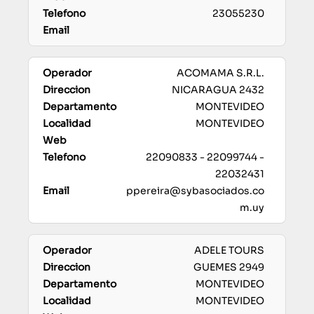
23055230
ACOMAMA S.R.L.
NICARAGUA 2432
MONTEVIDEO
MONTEVIDEO
22090833 - 22099744 -
22032431
ppereira@sybasociados.co
m.uy
ADELE TOURS
GUEMES 2949
MONTEVIDEO
MONTEVIDEO