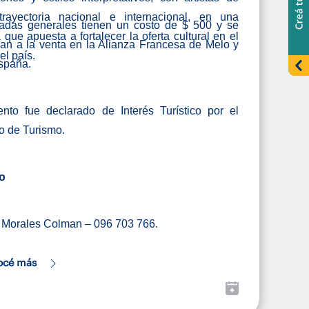
trayectoria nacional e internacional, en una
radas generales tienen un costo de $ 500 y se
a que apuesta a fortalecer la oferta cultural en el
an a la venta en la Alianza Francesa de Melo y
del país.
spaña.
nto fue declarado de Interés Turístico por el
io de Turismo.
o
 Morales Colman – 096 703 766.
océ más