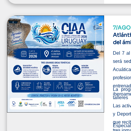
7/AGO
Atlánt
del ám
Del 7 al
será sed
Acuátic
profesi
entren
La prog
iberoame
talleres
Las acti
y Depor
que recib
Especia
tres jorn