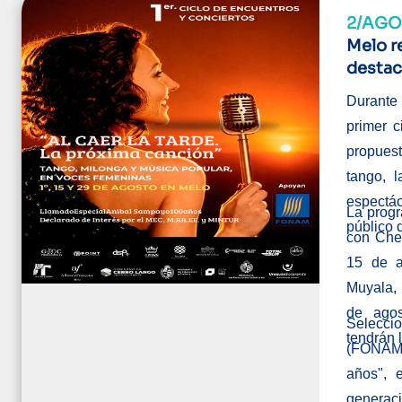
2/AGO
Melo r
destac
Durante 
primer c
propues
tango, 
espectá
La progr
público 
con Che
15 de a
Muyala, 
de agos
Selecc
tendrán 
(FONAM)
años", e
generaci