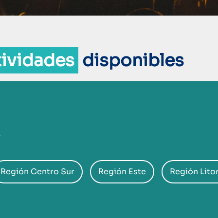
tividades
disponibles
s
Región Centro Sur
Región Este
Región Litor