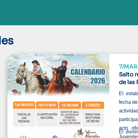
des
7/MAR 
Salto 
de las
El esta
fecha de
activid
particip
acto of
El domin
Juvenile