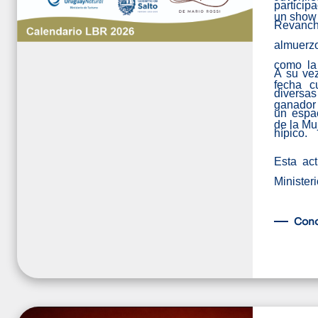
partici
un show 
Revanch
almuerzo
como la 
A su vez
fecha c
diversas
ganador 
un espac
de la Muj
hípico.
Esta act
Minister
Con