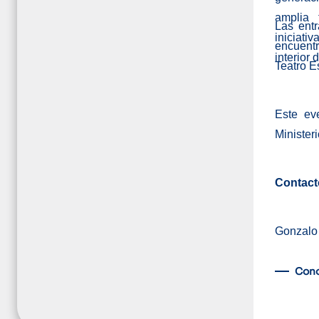
amplia 
Las ent
iniciativ
encuentr
interior 
Teatro E
Este eve
Minister
Contact
Gonzalo
Con