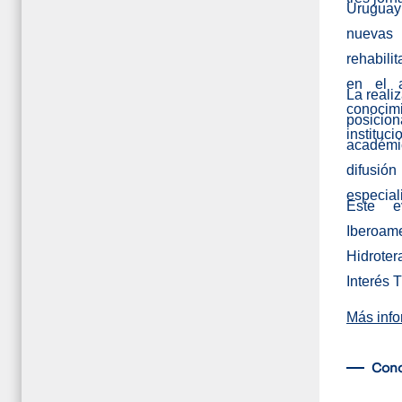
Uruguay
nuevas
rehabili
en el a
La reali
conoci
posicio
instituc
académic
difusió
especial
Este e
Iberoam
Hidroter
Interés T
Más inf
Con