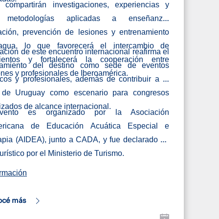
 compartirán investigaciones, experiencias y
 metodologías aplicadas a enseñanza,
tación, prevención de lesiones y entrenamiento
gua, lo que favorecerá el intercambio de
zación de este encuentro internacional reafirma el
mientos y
fortalecerá la
cooperación entre
namiento del destino como sede de eventos
iones y profesionales de Iberoamérica.
os y profesionales, además de contribuir a la
n de Uruguay como escenario para congresos
izados de alcance internacional.
vento es organizado por la Asociación
ericana de Educación Acuática Especial e
apia (AIDEA), junto a CADA, y fue declarado de
urístico por el Ministerio de Turismo.
ormación
océ más