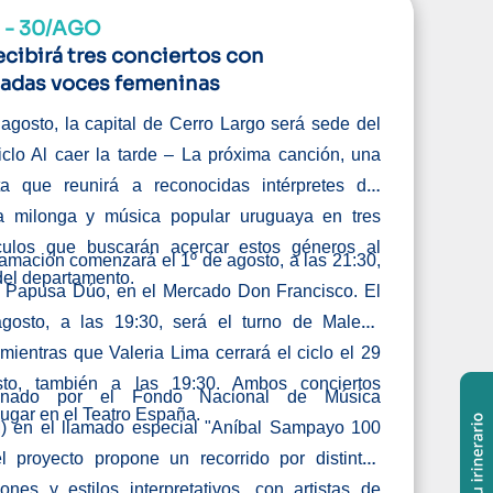
 - 30/AGO
ecibirá tres conciertos con
adas voces femeninas
agosto, la capital de Cerro Largo será sede del
iclo Al caer la tarde – La próxima canción, una
ta que reunirá a reconocidas intérpretes del
la milonga y música popular uruguaya en tres
culos que buscarán acercar estos géneros al
amación comenzará el 1º de agosto, a las 21:30,
del departamento.
 Papusa Dúo, en el Mercado Don Francisco. El
gosto, a las 19:30, será el turno de Malena
mientras que Valeria Lima cerrará el ciclo el 29
to, también a las 19:30. Ambos conciertos
ionado por el Fondo Nacional de Música
lugar en el Teatro España.
 en el llamado especial "Aníbal Sampayo 100
l proyecto propone un recorrido por distintas
ones y estilos interpretativos, con artistas de