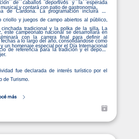
pación de caballos deportivos y la esperada
musical y contará con patio de gastronomía.
a de Cardona. La programación incluirá un
 criollo y juegos de campo abiertos al público,
cinchada tradicional y la polka de la silla. La
, este campeonato nacional se desarrollará en
ulminará con la carrera final para definir al
 fechas a lo largo del año, consolidándose como
y un homenaje especial por el Día Internacional
io de referencia para la tradición y el deporte
er.
ividad fue declarada de interés turístico por el
io de Turismo.
océ más