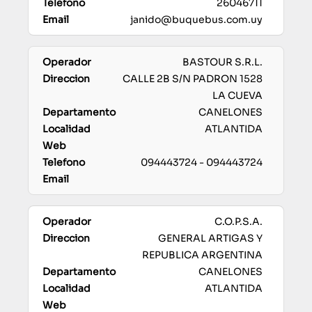
26046711
janido@buquebus.com.uy
BASTOUR S.R.L.
CALLE 2B S/N PADRON 1528
LA CUEVA
CANELONES
ATLANTIDA
094443724 - 094443724
C.O.P.S.A.
GENERAL ARTIGAS Y
REPUBLICA ARGENTINA
CANELONES
ATLANTIDA