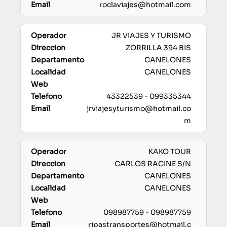
roclaviajes@hotmail.com
JR VIAJES Y TURISMO
ZORRILLA 394 BIS
CANELONES
CANELONES
43322539 - 099335344
jrviajesyturismo@hotmail.co
m
KAKO TOUR
CARLOS RACINE S/N
CANELONES
CANELONES
098987759 - 098987759
ripastransportes@hotmail.c