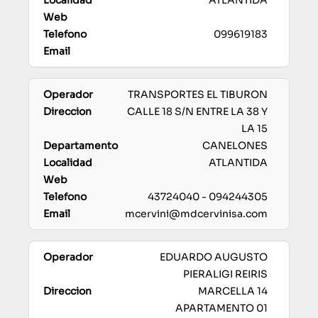
ATLANTIDA
099619183
TRANSPORTES EL TIBURON
CALLE 18 S/N ENTRE LA 38 Y
LA 15
CANELONES
ATLANTIDA
43724040 - 094244305
mcervini@mdcervinisa.com
EDUARDO AUGUSTO
PIERALIGI REIRIS
MARCELLA 14
APARTAMENTO 01