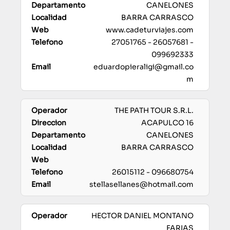
CANELONES
BARRA CARRASCO
www.cadeturviajes.com
27051765 - 26057681 -
099692333
eduardopieraligi@gmail.co
m
THE PATH TOUR S.R.L.
ACAPULCO 16
CANELONES
BARRA CARRASCO
26015112 - 096680754
stellasellanes@hotmail.com
HECTOR DANIEL MONTANO
FARIAS