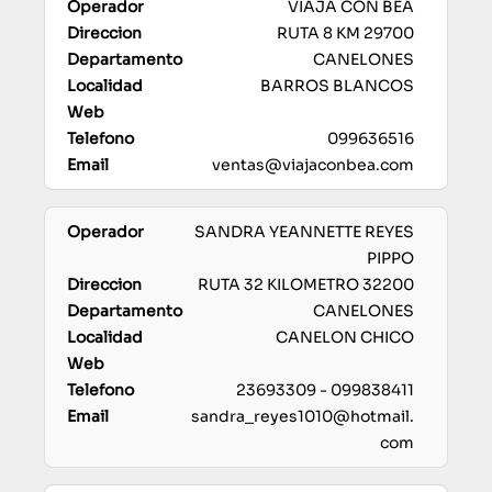
VIAJA CON BEA
RUTA 8 KM 29700
CANELONES
BARROS BLANCOS
099636516
ventas@viajaconbea.com
SANDRA YEANNETTE REYES
PIPPO
RUTA 32 KILOMETRO 32200
CANELONES
CANELON CHICO
23693309 - 099838411
sandra_reyes1010@hotmail.
com